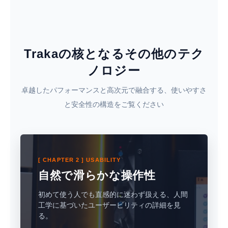
Trakaの核となるその他のテク
ノロジー
卓越したパフォーマンスと高次元で融合する、使いやすさ
と安全性の構造をご覧ください
[ CHAPTER 2 ] USABILITY
自然で滑らかな操作性
初めて使う人でも直感的に迷わず扱える、人間
工学に基づいたユーザービリティの詳細を見
る。