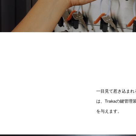
一目見て惹き込まれ
は、Trakaの鍵
を与えます。