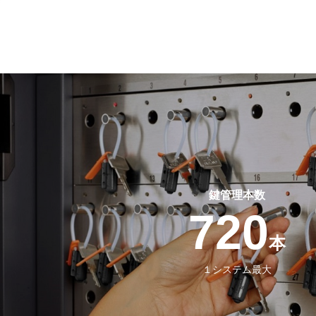
鍵管理本数
720
本
１システム最大