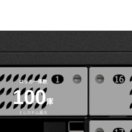
ロッカー庫数
100
庫
１システム最大