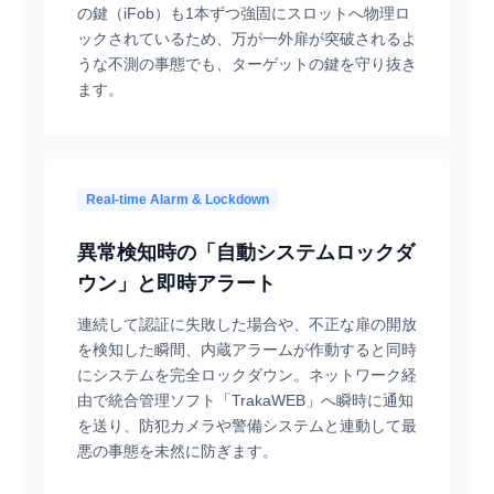
の鍵（iFob）も1本ずつ強固にスロットへ物理ロ
ックされているため、万が一外扉が突破されるよ
うな不測の事態でも、ターゲットの鍵を守り抜き
ます。
Real-time Alarm & Lockdown
異常検知時の「自動システムロックダ
ウン」と即時アラート
連続して認証に失敗した場合や、不正な扉の開放
を検知した瞬間、内蔵アラームが作動すると同時
にシステムを完全ロックダウン。ネットワーク経
由で統合管理ソフト「TrakaWEB」へ瞬時に通知
を送り、防犯カメラや警備システムと連動して最
悪の事態を未然に防ぎます。