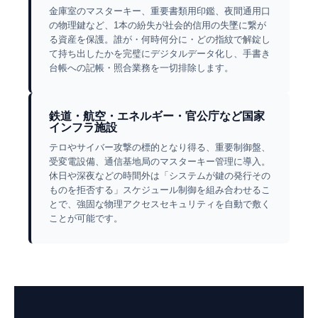
金庫室のマスターキー、重要書類用印鑑、夜間通用口
の物理鍵など、1本の紛失が社会的信用の失墜に繋が
る資産を保護。誰が・何時何分に・どの指紋で解錠し
て持ち出したかを完璧にデジタルデータ化し、手書き
台帳への記帳・照合業務を一切排除します。
鉄道・航空・エネルギー・官公庁など国家
インフラ施設
テロやサイバー攻撃の標的となり得る、重要制御盤、
受変電設備、通信基地局のマスターキー管理に導入。
休日や深夜などの時間外は「システムが鍵の発行その
ものを拒否する」スケジュール制御を組み合わせるこ
とで、強固な物理アクセスセキュリティを自動で敷く
ことが可能です。