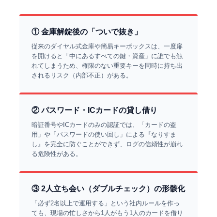
① 金庫解錠後の「ついで抜き」
従来のダイヤル式金庫や簡易キーボックスは、一度扉
を開けると「中にあるすべての鍵・資産」に誰でも触
れてしまうため、権限のない重要キーを同時に持ち出
されるリスク（内部不正）がある。
② パスワード・ICカードの貸し借り
暗証番号やICカードのみの認証では、「カードの盗
用」や「パスワードの使い回し」による『なりすま
し』を完全に防ぐことができず、ログの信頼性が崩れ
る危険性がある。
③ 2人立ち会い（ダブルチェック）の形骸化
「必ず2名以上で運用する」という社内ルールを作っ
ても、現場の忙しさから1人がもう1人のカードを借り