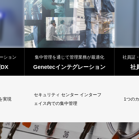
ーション
集中管理を通じて管理業務が最適化
社員証・
DX
Genetecインテグレーション
社
セキュリティ センター インターフ
を実現
1つの
ェイス内での集中管理