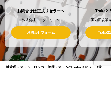
お問合せは正規リセラーへ
Traka
株式会社トータルリンク
国内正規販
お問合せフォーム
Traka
鍵管理システム・ロッカー管理システムのTrakaリセラー（株）
トータルリンク