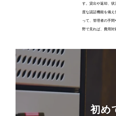
す。貸出や返却、状
度な認証機能を備え
って、管理者の手間
野で見れば、費用対
初め