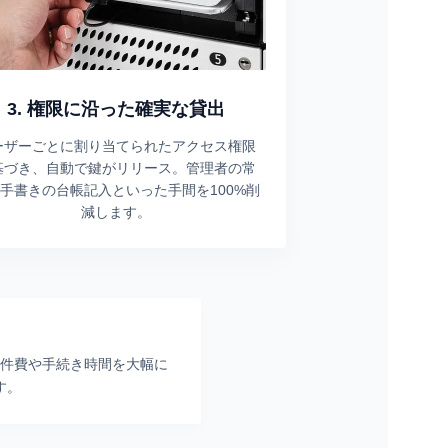
3. 権限に沿った確実な貸出
ーザーごとに割り当てられたアクセス権限
基づき、自動で鍵がリリース。管理者の常
手書きの台帳記入といった手間を100%削
減します。
件費や手続き時間を大幅に
す。