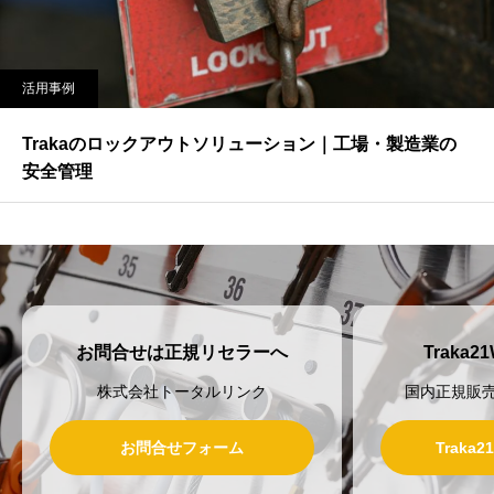
活用事例
Trakaのロックアウトソリューション｜工場・製造業の
安全管理
お問合せは正規リセラーへ
Traka
株式会社トータルリンク
国内正規販
お問合せフォーム
Traka