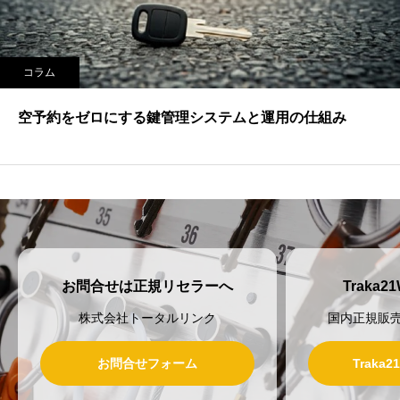
コラム
空予約をゼロにする鍵管理システムと運用の仕組み
お問合せは正規リセラーへ
Traka
株式会社トータルリンク
国内正規販
お問合せフォーム
Traka