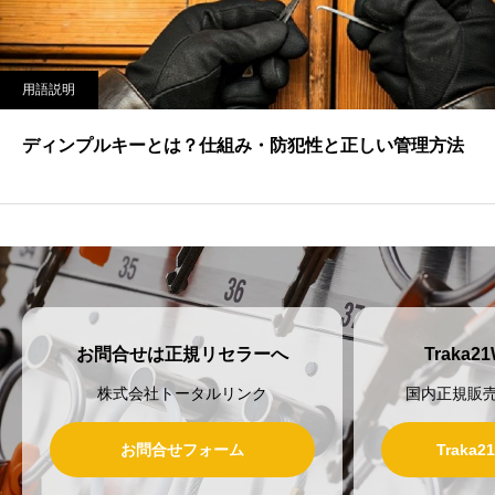
用語説明
ディンプルキーとは？仕組み・防犯性と正しい管理方法
お問合せは正規リセラーへ
Traka
株式会社トータルリンク
国内正規販
お問合せフォーム
Traka