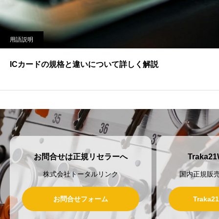
用語説明
ICカードの規格と違いについて詳しく解説
お問合せは正規リセラーへ
Traka
株式会社トータルリンク
国内正規販
お問合せフォーム
Traka