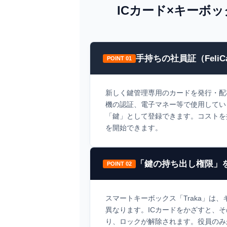
ICカード×キーボ
手持ちの社員証（FeliC
POINT 01
新しく鍵管理専用のカードを発行・配
機の認証、電子マネー等で使用してい
「鍵」として登録できます。コストを
を開始できます。
「鍵の持ち出し権限」を
POINT 02
スマートキーボックス「Traka」は
異なります。ICカードをかざすと、そ
り、ロックが解除されます。役員のみ