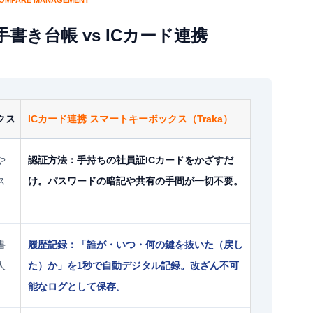
OMPARE MANAGEMENT
書き台帳 vs ICカード連携
クス
ICカード連携 スマートキーボックス（Traka）
や
認証方法：
手持ちの社員証ICカードをかざすだ
ス
け。パスワードの暗記や共有の手間が一切不要。
書
履歴記録：
「誰が・いつ・何の鍵を抜いた（戻し
人
た）か」を1秒で自動デジタル記録。改ざん不可
能なログとして保存。