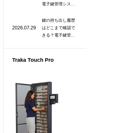
電子鍵管理システ
ム（Traka）の未返
却防止・アラート
鍵の持ち出し履歴
機能を解説
2026.07.29
はどこまで確認で
きる？電子鍵管理
システムで取得で
きるログデータと
活用法
Traka Touch Pro