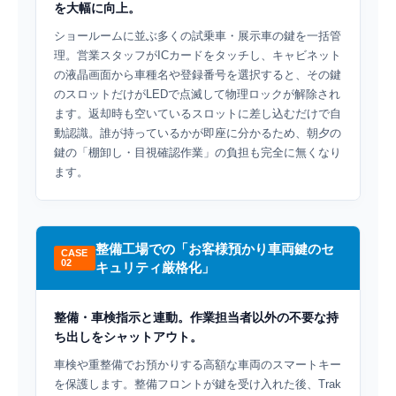
を大幅に向上。
ショールームに並ぶ多くの試乗車・展示車の鍵を一括管
理。営業スタッフがICカードをタッチし、キャビネット
の液晶画面から車種名や登録番号を選択すると、その鍵
のスロットだけがLEDで点滅して物理ロックが解除され
ます。返却時も空いているスロットに差し込むだけで自
動認識。誰が持っているかが即座に分かるため、朝夕の
鍵の「棚卸し・目視確認作業」の負担も完全に無くなり
ます。
整備工場での「お客様預かり車両鍵のセ
CASE
02
キュリティ厳格化」
整備・車検指示と連動。作業担当者以外の不要な持
ち出しをシャットアウト。
車検や重整備でお預かりする高額な車両のスマートキー
を保護します。整備フロントが鍵を受け入れた後、Trak