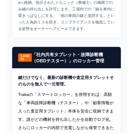
aへ格納。指示されたメカニック（整備士）の権限での
み鍵の持ち出しを許可します。工場内での「鍵を車内に
置きっぱなしにする」「他の車両の鍵と混同する」とい
った人為的ミスを防ぎ、コンプライアンスを徹底してい
る姿勢をオーナーへアピールできます。
「社内共有タブレット・故障診断機
CASE
03
（OBDテスター）」のロッカー管理
鍵だけでなく、最新の診断機や査定用タブレットそ
のものを無人で一元管理。
Trakaの「スマートロッカー」を併用すれば、高額
な「車両故障診断機（テスター）」や「顧客情報が
入った査定用タブレット」本体を安全に収納できま
す。誰がどの機材を持ち出したかを自動でログ化。
さらにロッカーの内部で充電しながら保管できるた