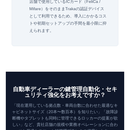
店舗で使用しているICカード（FeliCa /
Mifare）をそのままTrakaの認証デバイス
として利用できるため、導入にかかるコス
トや初期セットアップの手間を最小限に抑
えられます。
自動車ディーラーの鍵管理自動化・セキ
ュリティ強化をお考えですか？
「現在運用している拠点数・車両台数に合わせた最適なキ
ャビネットサイズ（20本〜数百本）を知りたい」「故障診
断機やタブレットも同時に管理できるロッカーの提案が欲
しい」など、貴社店舗の規模や業務オペレーションに合わ