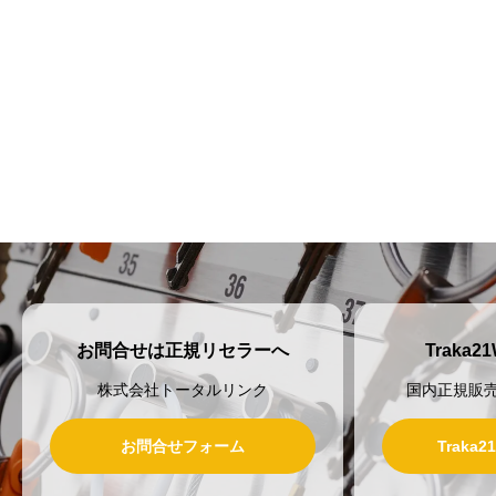
お問合せは正規リセラーへ
Traka
株式会社トータルリンク
国内正規販
お問合せフォーム
Traka