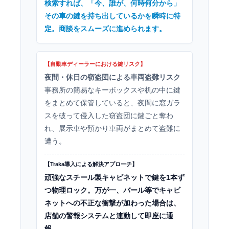
検索すれば、「今、誰が、何時何分から」
その車の鍵を持ち出しているかを瞬時に特
定。商談をスムーズに進められます。
夜間・休日の窃盗団による車両盗難リスク
事務所の簡易なキーボックスや机の中に鍵
をまとめて保管していると、夜間に窓ガラ
スを破って侵入した窃盗団に鍵ごと奪わ
れ、展示車や預かり車両がまとめて盗難に
遭う。
頑強なスチール製キャビネットで鍵を1本ず
つ物理ロック。万が一、バール等でキャビ
ネットへの不正な衝撃が加わった場合は、
店舗の警報システムと連動して即座に通
報。