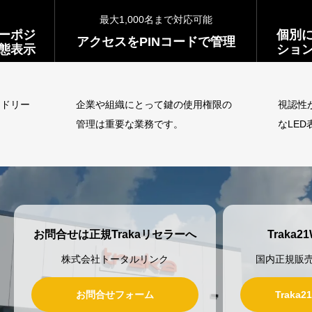
３色LEDで状態表示
名まで対応可能
個別にロックされたキーポジ
Nコードで管理
ションは３色LEDで状態表示
て鍵の使用権限の
視認性が高くユーザーフレンドリー
です。
なLED表示
お問合せは正規Trakaリセラーへ
Traka
株式会社トータルリンク
国内正規販
お問合せフォーム
Traka