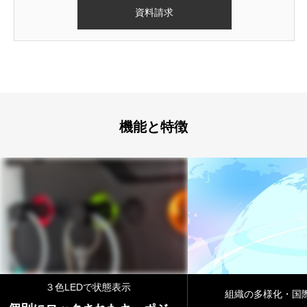
機能と特徴
示
組織の多様化・国際化に対応