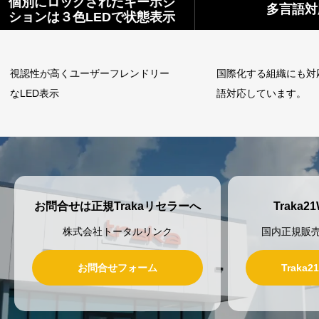
キーポジ
個別
多言語対応
状態表示
ショ
ンドリー
国際化する組織にも対応する為多言
視認
語対応しています。
なLE
お問合せは正規Trakaリセラーへ
Traka
株式会社トータルリンク
国内正規販
お問合せフォーム
Traka