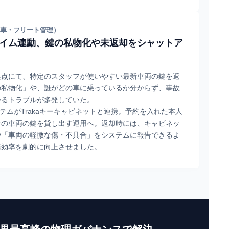
用車・フリート管理）
イム連動、鍵の私物化や未返却をシャットア
拠点にて、特定のスタッフが使いやすい最新車両の鍵を返
の私物化」や、誰がどの車に乗っているか分からず、事故
かるトラブルが多発していた。
システムがTrakaキーキャビネットと連携。予約を入れた本人
その車両の鍵を貸し出す運用へ。返却時には、キャビネッ
や「車両の軽微な傷・不具合」をシステムに報告できるよ
務効率を劇的に向上させました。