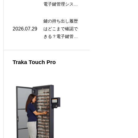
電子鍵管理システ
ム（Traka）の未返
却防止・アラート
鍵の持ち出し履歴
機能を解説
2026.07.29
はどこまで確認で
きる？電子鍵管理
システムで取得で
きるログデータと
活用法
Traka Touch Pro