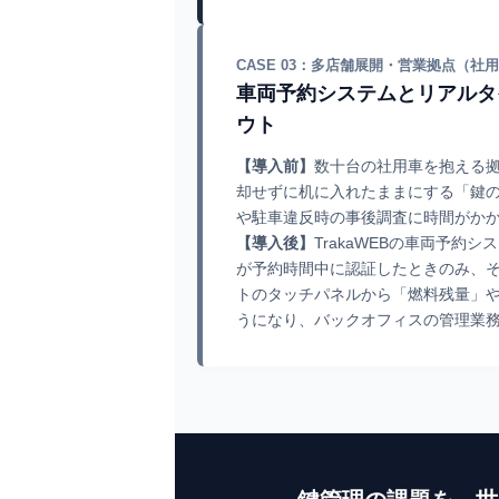
CASE 03：多店舗展開・営業拠点（社
車両予約システムとリアルタ
ウト
【導入前】
数十台の社用車を抱える
却せずに机に入れたままにする「鍵
や駐車違反時の事後調査に時間がか
【導入後】
TrakaWEBの車両予約
が予約時間中に認証したときのみ、
トのタッチパネルから「燃料残量」
うになり、バックオフィスの管理業