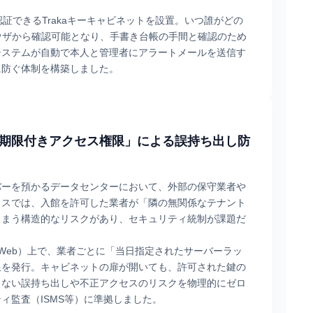
認証できるTrakaキーキャビネットを設置。いつ誰がどの
ウザから確認可能となり、手書き台帳の手間と確認のため
システムが自動で本人と管理者にアラートメールを送信す
に防ぐ体制を構築しました。
期限付きアクセス権限」による誤持ち出し防
バーを預かるデータセンターにおいて、外部の保守業者や
クスでは、入館を許可した業者が「隣の無関係なテナント
しまう構造的なリスクがあり、セキュリティ統制が課題だ
kaWeb）上で、業者ごとに「当日指定されたサーバーラッ
限を発行。キャビネットの扉が開いても、許可された鍵の
しない誤持ち出しや不正アクセスのリスクを物理的にゼロ
ィ監査（ISMS等）に準拠しました。