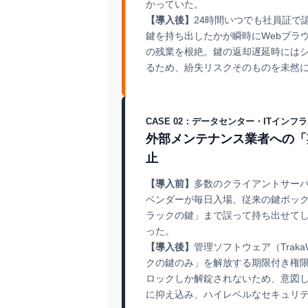
かっていた。
【導入後】
24時間いつでも社員証で
鍵を持ち出したかが瞬時にWebブラ
の残業を根絶。鍵の返却遅延時には
るため、紛失リスクそのものを未然
CASE 02：データセンター・ITインフラ
外部メンテナンス業者への「
止
【導入前】
多数のクライアントサー
ベンダーが毎日入場。従来の鍵ボッ
ラックの鍵」まで誤って持ち出せて
った。
【導入後】
管理ソフトウェア（Tra
クの鍵のみ」を解放する期限付き権
ロックしか解錠されないため、意図
に抑え込み、ハイレベルなセキュリテ