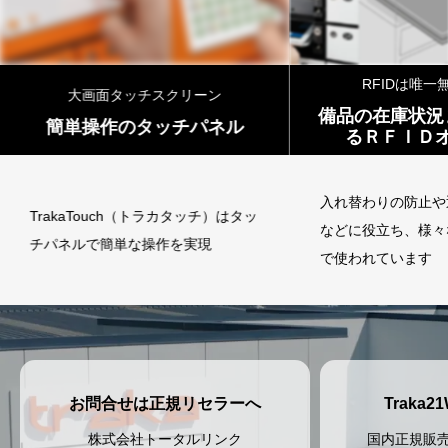
RFIDは唯一無二を証明
ン
備品の在庫状況まで管理でき
ネル
簡
るＲＦＩＤオプション
入れ替わりの防止や返却忘れの防止
チ）はタッ
Trak
などに役立ち、様々な重要なツール
現
チパネ
で使われています
お問合せは正規リセラーへ
Traka
株式会社トータルリンク
国内正規販