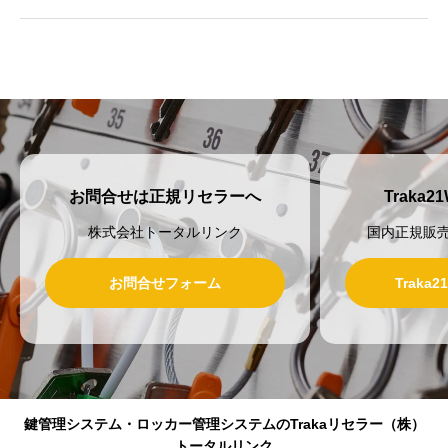
お問合せは正規リセラーへ
Traka
株式会社トータルリンク
国内正規販
お問合せフォーム
Traka
鍵管理システム・ロッカー管理システムのTrakaリセラー（株）
トータルリンク